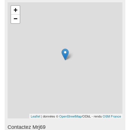
+
−
Leaflet
| données ©
OpenStreetMap
/ODbL - rendu
OSM France
Contactez Mrj69