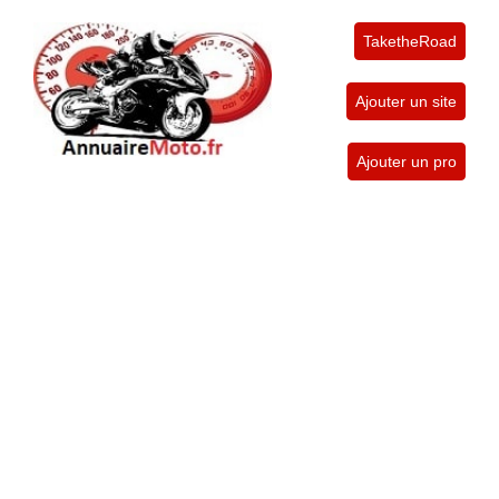
TaketheRoad
Ajouter un site
Ajouter un pro