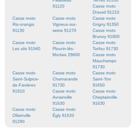
Palaiseau
Yerres 91330
91120
Casse moto
Draveil 91210
Casse moto
Casse moto
Casse moto
Ris-orangis
Vigneux-sur-
Grigny 91350
91130
seine 91270
Casse moto
Brunoy 91800
Casse moto
Casse moto
Casse moto
Les ulis 91940
Plourin-lès-
Torfou 91730
Morlaix 29600
Casse moto
Mauchamps
91730
Casse moto
Casse moto
Casse moto
Saint-Sulpice-
Chamarande
Saint-Yon
de-Favières
91730
91650
91910
Casse moto
Casse moto
Avrainville
Cheptainville
91630
91630
Casse moto
Casse moto
Ollainville
Égly 91520
91290