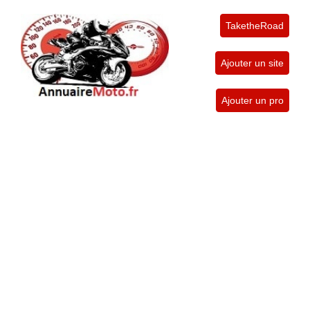
TaketheRoad
Ajouter un site
Ajouter un pro