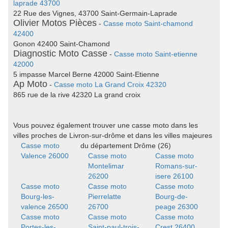
laprade 43700
22 Rue des Vignes, 43700 Saint-Germain-Laprade
Olivier Motos Pièces
-
Casse moto Saint-chamond
42400
Gonon 42400 Saint-Chamond
Diagnostic Moto Casse
-
Casse moto Saint-etienne
42000
5 impasse Marcel Berne 42000 Saint-Etienne
Ap Moto
-
Casse moto La Grand Croix 42320
865 rue de la rive 42320 La grand croix
Vous pouvez également trouver une casse moto dans les
villes proches de Livron-sur-drôme et dans les villes majeures
Casse moto
du département Drôme (26)
Valence 26000
Casse moto
Casse moto
Montelimar
Romans-sur-
26200
isere 26100
Casse moto
Casse moto
Casse moto
Bourg-les-
Pierrelatte
Bourg-de-
valence 26500
26700
peage 26300
Casse moto
Casse moto
Casse moto
Portes-les-
Saint-paul-trois-
Crest 26400