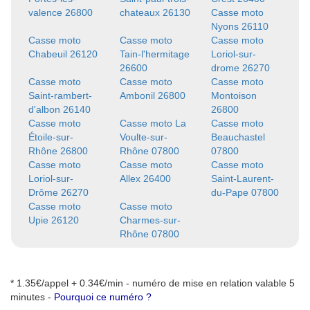
valence 26800
chateaux 26130
Casse moto
Nyons 26110
Casse moto
Casse moto
Casse moto
Chabeuil 26120
Tain-l'hermitage
Loriol-sur-
26600
drome 26270
Casse moto
Casse moto
Casse moto
Saint-rambert-
Ambonil 26800
Montoison
d'albon 26140
26800
Casse moto
Casse moto La
Casse moto
Étoile-sur-
Voulte-sur-
Beauchastel
Rhône 26800
Rhône 07800
07800
Casse moto
Casse moto
Casse moto
Loriol-sur-
Allex 26400
Saint-Laurent-
Drôme 26270
du-Pape 07800
Casse moto
Casse moto
Upie 26120
Charmes-sur-
Rhône 07800
* 1.35€/appel + 0.34€/min - numéro de mise en relation valable 5
minutes -
Pourquoi ce numéro ?