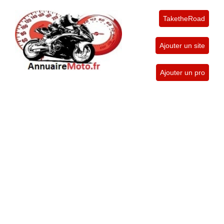
TaketheRoad
Ajouter un site
Ajouter un pro