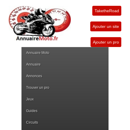
TaketheRoad
Ajouter un site
Ajouter un pro
Annuaire Moto
Annuaire
Annonces
Trouver un pro
Jeux
Guides
Circuits