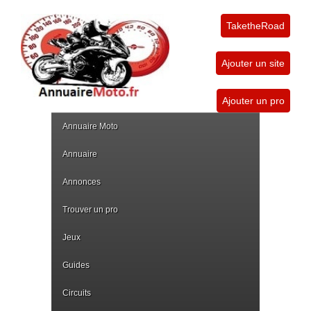
TaketheRoad
Ajouter un site
Ajouter un pro
Annuaire Moto
Annuaire
Annonces
Trouver un pro
Jeux
Guides
Circuits