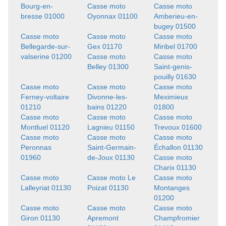
Bourg-en-
Casse moto
Casse moto
bresse 01000
Oyonnax 01100
Amberieu-en-
bugey 01500
Casse moto
Casse moto
Casse moto
Bellegarde-sur-
Gex 01170
Miribel 01700
valserine 01200
Casse moto
Casse moto
Belley 01300
Saint-genis-
pouilly 01630
Casse moto
Casse moto
Casse moto
Ferney-voltaire
Divonne-les-
Meximieux
01210
bains 01220
01800
Casse moto
Casse moto
Casse moto
Montluel 01120
Lagnieu 01150
Trevoux 01600
Casse moto
Casse moto
Casse moto
Peronnas
Saint-Germain-
Échallon 01130
01960
de-Joux 01130
Casse moto
Charix 01130
Casse moto
Casse moto Le
Casse moto
Lalleyriat 01130
Poizat 01130
Montanges
01200
Casse moto
Casse moto
Casse moto
Giron 01130
Apremont
Champfromier