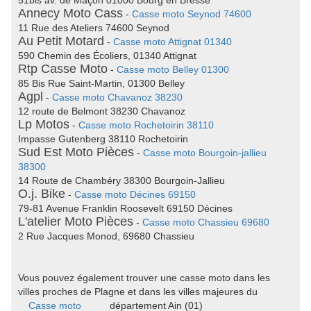
51bis av. de Maçon 01000 Bourg en Bresse
Annecy Moto Cass
-
Casse moto Seynod 74600
11 Rue des Ateliers 74600 Seynod
Au Petit Motard
-
Casse moto Attignat 01340
590 Chemin des Écoliers, 01340 Attignat
Rtp Casse Moto
-
Casse moto Belley 01300
85 Bis Rue Saint-Martin, 01300 Belley
Agpl
-
Casse moto Chavanoz 38230
12 route de Belmont 38230 Chavanoz
Lp Motos
-
Casse moto Rochetoirin 38110
Impasse Gutenberg 38110 Rochetoirin
Sud Est Moto Pièces
-
Casse moto Bourgoin-jallieu
38300
14 Route de Chambéry 38300 Bourgoin-Jallieu
O.j. Bike
-
Casse moto Décines 69150
79-81 Avenue Franklin Roosevelt 69150 Décines
L'atelier Moto Pièces
-
Casse moto Chassieu 69680
2 Rue Jacques Monod, 69680 Chassieu
Vous pouvez également trouver une casse moto dans les
villes proches de Plagne et dans les villes majeures du
Casse moto
département Ain (01)