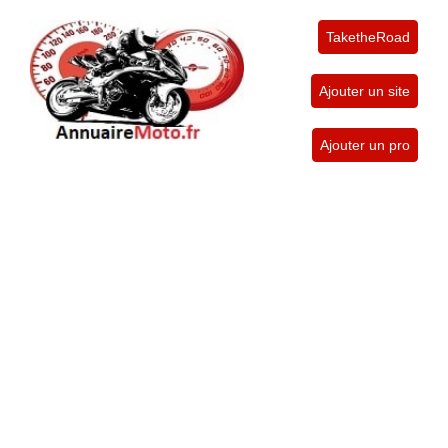
TaketheRoad
Ajouter un site
Ajouter un pro