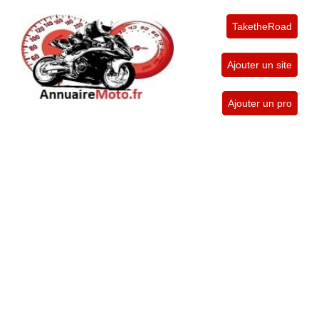
TaketheRoad
Ajouter un site
Ajouter un pro