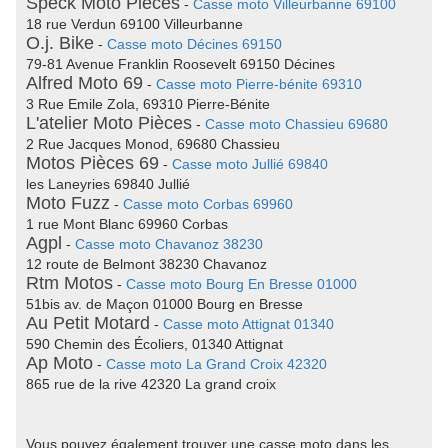
Speck Moto Pièces
-
Casse moto Villeurbanne 69100
18 rue Verdun 69100 Villeurbanne
O.j. Bike
-
Casse moto Décines 69150
79-81 Avenue Franklin Roosevelt 69150 Décines
Alfred Moto 69
-
Casse moto Pierre-bénite 69310
3 Rue Emile Zola, 69310 Pierre-Bénite
L'atelier Moto Pièces
-
Casse moto Chassieu 69680
2 Rue Jacques Monod, 69680 Chassieu
Motos Pièces 69
-
Casse moto Jullié 69840
les Laneyries 69840 Jullié
Moto Fuzz
-
Casse moto Corbas 69960
1 rue Mont Blanc 69960 Corbas
Agpl
-
Casse moto Chavanoz 38230
12 route de Belmont 38230 Chavanoz
Rtm Motos
-
Casse moto Bourg En Bresse 01000
51bis av. de Maçon 01000 Bourg en Bresse
Au Petit Motard
-
Casse moto Attignat 01340
590 Chemin des Écoliers, 01340 Attignat
Ap Moto
-
Casse moto La Grand Croix 42320
865 rue de la rive 42320 La grand croix
Vous pouvez également trouver une casse moto dans les