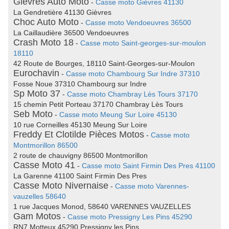
Gièvres Auto Moto
-
Casse moto Gièvres 41130
La Gendretière 41130 Gièvres
Choc Auto Moto
-
Casse moto Vendoeuvres 36500
La Caillaudière 36500 Vendoeuvres
Crash Moto 18
-
Casse moto Saint-georges-sur-moulon
18110
42 Route de Bourges, 18110 Saint-Georges-sur-Moulon
Eurochavin
-
Casse moto Chambourg Sur Indre 37310
Fosse Noue 37310 Chambourg sur Indre
Sp Moto 37
-
Casse moto Chambray Lès Tours 37170
15 chemin Petit Porteau 37170 Chambray Lès Tours
Seb Moto
-
Casse moto Meung Sur Loire 45130
10 rue Corneilles 45130 Meung Sur Loire
Freddy Et Clotilde Pièces Motos
-
Casse moto
Montmorillon 86500
2 route de chauvigny 86500 Montmorillon
Casse Moto 41
-
Casse moto Saint Firmin Des Pres 41100
La Garenne 41100 Saint Firmin Des Pres
Casse Moto Nivernaise
-
Casse moto Varennes-
vauzelles 58640
1 rue Jacques Monod, 58640 VARENNES VAUZELLES
Gam Motos
-
Casse moto Pressigny Les Pins 45290
RN7 Motteux 45290 Pressigny les Pins