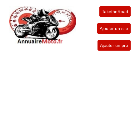
TaketheRoad
Ajouter un site
Ajouter un pro