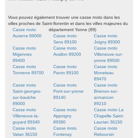
Vous pouvez également trouver une casse moto dans les
villes proches de Saint-florentin et dans les villes majeures du
Casse moto
département Yonne (89)
Auxerre 89000
Casse moto
Casse moto
Sens 89100
Joigny 89300
Casse moto
Casse moto
Casse moto
Migennes
Avallon 89200
Villeneuve-sur-
89400
yonne 89500
Casse moto
Casse moto
Casse moto
Tonnerre 89700
Paron 89100
Moneteau
89470
Casse moto
Casse moto
Casse moto
Saint-georges-
Pont-sur-yonne
Brienon-sur-
sur-baulche
89140
armancon
89000
89210
Casse moto
Casse moto
Casse moto La
Villeneuve-la-
Appoigny
Chapelle-Saint-
guyard 89340
89380
Laurian 36150
Casse moto
Casse moto
Casse moto
Vatan 36150
Fontenay
Reboursin