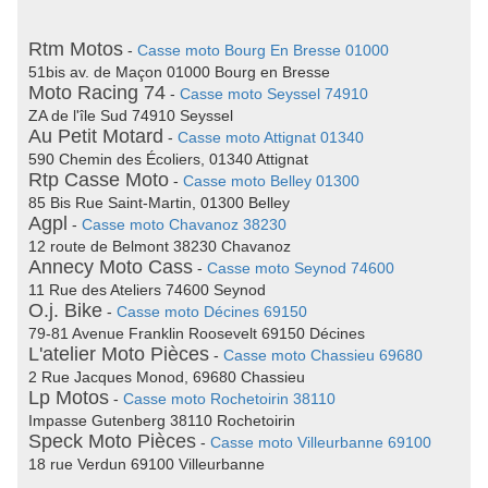
Rtm Motos
-
Casse moto Bourg En Bresse 01000
51bis av. de Maçon 01000 Bourg en Bresse
Moto Racing 74
-
Casse moto Seyssel 74910
ZA de l'île Sud 74910 Seyssel
Au Petit Motard
-
Casse moto Attignat 01340
590 Chemin des Écoliers, 01340 Attignat
Rtp Casse Moto
-
Casse moto Belley 01300
85 Bis Rue Saint-Martin, 01300 Belley
Agpl
-
Casse moto Chavanoz 38230
12 route de Belmont 38230 Chavanoz
Annecy Moto Cass
-
Casse moto Seynod 74600
11 Rue des Ateliers 74600 Seynod
O.j. Bike
-
Casse moto Décines 69150
79-81 Avenue Franklin Roosevelt 69150 Décines
L'atelier Moto Pièces
-
Casse moto Chassieu 69680
2 Rue Jacques Monod, 69680 Chassieu
Lp Motos
-
Casse moto Rochetoirin 38110
Impasse Gutenberg 38110 Rochetoirin
Speck Moto Pièces
-
Casse moto Villeurbanne 69100
18 rue Verdun 69100 Villeurbanne