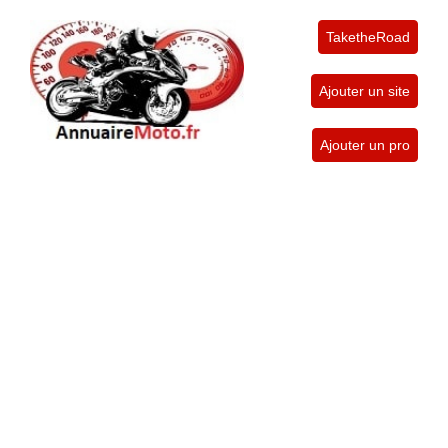
TaketheRoad
Ajouter un site
Ajouter un pro