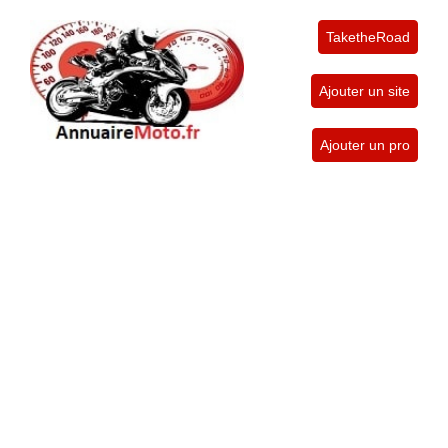
TaketheRoad
Ajouter un site
Ajouter un pro