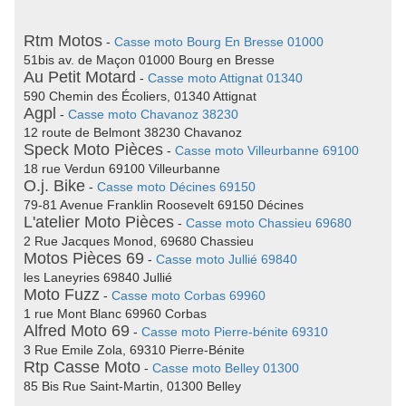
Rtm Motos
-
Casse moto Bourg En Bresse 01000
51bis av. de Maçon 01000 Bourg en Bresse
Au Petit Motard
-
Casse moto Attignat 01340
590 Chemin des Écoliers, 01340 Attignat
Agpl
-
Casse moto Chavanoz 38230
12 route de Belmont 38230 Chavanoz
Speck Moto Pièces
-
Casse moto Villeurbanne 69100
18 rue Verdun 69100 Villeurbanne
O.j. Bike
-
Casse moto Décines 69150
79-81 Avenue Franklin Roosevelt 69150 Décines
L'atelier Moto Pièces
-
Casse moto Chassieu 69680
2 Rue Jacques Monod, 69680 Chassieu
Motos Pièces 69
-
Casse moto Jullié 69840
les Laneyries 69840 Jullié
Moto Fuzz
-
Casse moto Corbas 69960
1 rue Mont Blanc 69960 Corbas
Alfred Moto 69
-
Casse moto Pierre-bénite 69310
3 Rue Emile Zola, 69310 Pierre-Bénite
Rtp Casse Moto
-
Casse moto Belley 01300
85 Bis Rue Saint-Martin, 01300 Belley