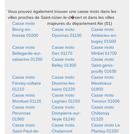
Vous pouvez également trouver une casse moto dans les
villes proches de Saint-nizier-le-d�sert et dans les villes
Casse moto
majeures du département Ain (01)
Bourg-en-
Casse moto
Casse moto
bresse 01000
Oyonnax 01100
Amberieu-en-
bugey 01500
Casse moto
Casse moto
Casse moto
Bellegarde-sur-
Gex 01170
Miribel 01700
valserine 01200
Casse moto
Casse moto
Belley 01300
Saint-genis-
pouilly 01630
Casse moto
Casse moto
Casse moto
Ferney-voltaire
Divonne-les-
Meximieux
01210
bains 01220
01800
Casse moto
Casse moto
Casse moto
Montluel 01120
Lagnieu 01150
Trevoux 01600
Casse moto
Casse moto
Casse moto
Peronnas
Dompierre-sur-
Châtenay
01960
Veyle 01240
01320
Casse moto
Casse moto
Casse moto Le
Saint-Paul-de-
Chalamont
Plantay 01330