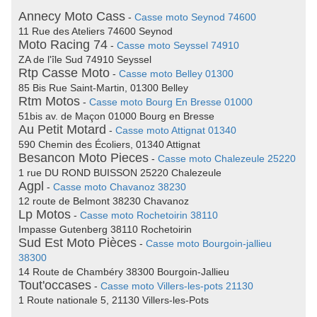
Annecy Moto Cass
-
Casse moto Seynod 74600
11 Rue des Ateliers 74600 Seynod
Moto Racing 74
-
Casse moto Seyssel 74910
ZA de l'île Sud 74910 Seyssel
Rtp Casse Moto
-
Casse moto Belley 01300
85 Bis Rue Saint-Martin, 01300 Belley
Rtm Motos
-
Casse moto Bourg En Bresse 01000
51bis av. de Maçon 01000 Bourg en Bresse
Au Petit Motard
-
Casse moto Attignat 01340
590 Chemin des Écoliers, 01340 Attignat
Besancon Moto Pieces
-
Casse moto Chalezeule 25220
1 rue DU ROND BUISSON 25220 Chalezeule
Agpl
-
Casse moto Chavanoz 38230
12 route de Belmont 38230 Chavanoz
Lp Motos
-
Casse moto Rochetoirin 38110
Impasse Gutenberg 38110 Rochetoirin
Sud Est Moto Pièces
-
Casse moto Bourgoin-jallieu
38300
14 Route de Chambéry 38300 Bourgoin-Jallieu
Tout'occases
-
Casse moto Villers-les-pots 21130
1 Route nationale 5, 21130 Villers-les-Pots