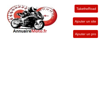
TaketheRoad
Ajouter un site
Ajouter un pro