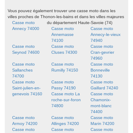
Vous pouvez également trouver une casse moto dans les
villes proches de Thonon-les-bains et dans les villes majeures
Casse moto
du département Haute-Savoie (74)
Annecy 74000
Casse moto
Casse moto
Annemasse
Annecy-le-vieux
74100
74940
Casse moto
Casse moto
Casse moto
Seynod 74600
Cluses 74300
Cran-gevrier
74960
Casse moto
Casse moto
Casse moto
Sallanches
Rumilly 74150
Bonneville
74700
74130
Casse moto
Casse moto
Casse moto
Saint-julien-en-
Passy 74190
Gaillard 74240
genevois 74160
Casse moto La
Casse moto
roche-sur-foron
Chamonix-
74800
mont-blanc
74400
Casse moto
Casse moto
Casse moto
Armoy 74200
Allinges 74200
Marin 74200
Casse moto
Casse moto
Casse moto