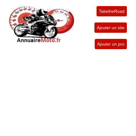
TaketheRoad
Ajouter un site
Ajouter un pro