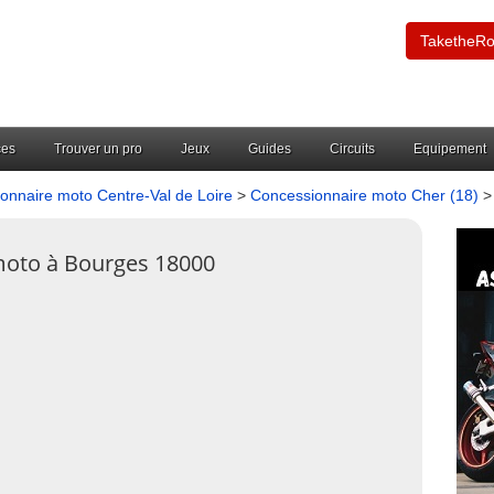
TaketheR
ces
Trouver un pro
Jeux
Guides
Circuits
Equipement
onnaire moto Centre-Val de Loire
>
Concessionnaire moto Cher (18)
>
moto à Bourges 18000