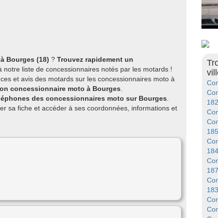
à Bourges (18)
?
Trouvez rapidement un
Tr
 notre liste de concessionnaires notés par les motards !
vil
ces et avis des motards sur les concessionnaires moto à
Con
 bon concessionnaire moto à Bourges
.
Con
éléphones des concessionnaires moto sur Bourges
.
18
er sa fiche et accéder à ses coordonnées, informations et
Con
Con
18
Con
18
Con
18
Con
18
Con
Con