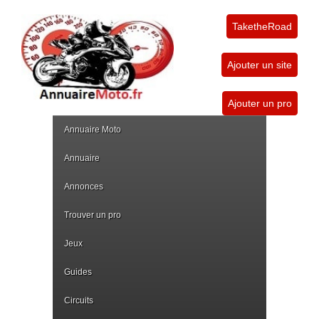
TaketheRoad
Ajouter un site
Ajouter un pro
Annuaire Moto
Annuaire
Annonces
Trouver un pro
Jeux
Guides
Circuits