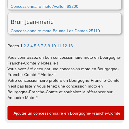
Concessionnaire moto Avallon 89200
Brun Jean-marie
Concessionnaire moto Baume Les Dames 25110
Pages
1
2
3
4
5
6
7
8
9
10
11
12
13
Vous connaissez un bon concessionnaire moto en Bourgogne-
Franche-Comté ? Notez le !
Vous avez été déçu par une concession moto en Bourgogne-
Franche-Comté ? Alertez !
Votre concessionnaire préféré en Bourgogne-Franche-Comté
n'est pas listé ? Vous tenez une concession moto en
Bourgogne-Franche-Comté et souhaitez la référencer sur
Annuaire Moto ?
Ajouter un concessionnaire en Bourgogne-Franche-Comté