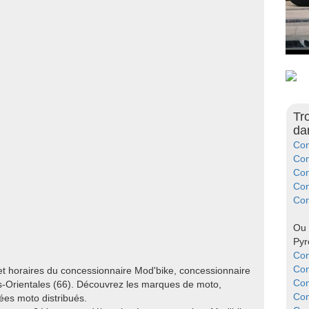
Tr
da
Con
Con
Con
Con
Con
Ou 
Pyr
Con
Con
et horaires du concessionnaire Mod'bike, concessionnaire
Con
-Orientales (66). Découvrez les marques de moto,
Con
ées moto distribués.