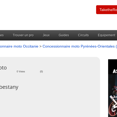
TaketheR
ces
Trouver un pro
Jeux
Guides
Circuits
Equipement
onnaire moto Occitanie
>
Concessionnaire moto Pyrénées-Orientales 
oto
0 Votes
(0)
bestany