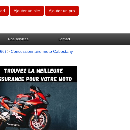
oad
Ajouter un site
Ajouter un pro
Nos services
Contact
(66)
>
Concessionnaire moto Cabestany