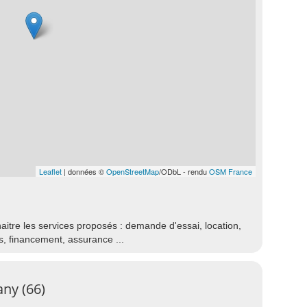
Leaflet
| données ©
OpenStreetMap
/ODbL - rendu
OSM France
aitre les services proposés : demande d'essai, location,
s, financement, assurance ...
ny (66)