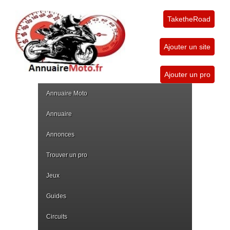
TaketheRoad
Ajouter un site
Ajouter un pro
Annuaire Moto
Annuaire
Annonces
Trouver un pro
Jeux
Guides
Circuits