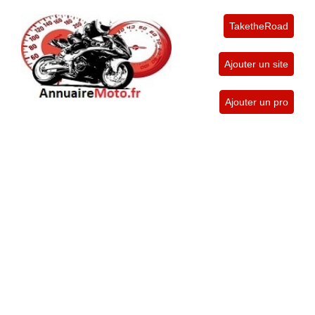
TaketheRoad
Ajouter un site
Ajouter un pro