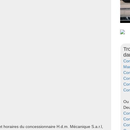
Tr
da
Con
Mar
Con
Con
Con
Con
Ou 
Deu
Con
Con
Con
et horaires du concessionnaire H.d.m. Mécanique S.a.r.l,