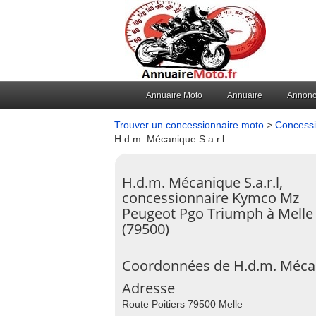
Annuaire Moto
Annuaire
Annon
Trouver un concessionnaire moto
>
Concessi
H.d.m. Mécanique S.a.r.l
H.d.m. Mécanique S.a.r.l,
concessionnaire Kymco Mz
Peugeot Pgo Triumph à Melle
(79500)
Coordonnées de H.d.m. Mécani
Adresse
Route Poitiers 79500 Melle