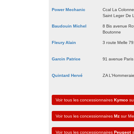
Power Mechanic
Ccal La Colonne 
Saint Leger De L
Baudouin Michel
8 Bis avenue Ro
Boutonne
Fleury Alain
3 route Melle 7
Garcin Patrice
91 avenue Paris
Quintard Hervé
ZA L'Hommeraie
Voir tous les concessionnaires
Kymco
sur
Voir tous les concessionnaires
Mz
sur Mel
Voir tous les concessionnaires
Peugeot
s