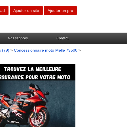
oad
Ajouter un site
Ajouter un pro
Nos services
Contact
 (79)
>
Concessionnaire moto Melle 79500
>