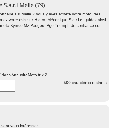
S.a.r.l Melle (79)
ionnaire sur Melle ? Vous y avez acheté votre moto, des
ez votre avis sur H.d.m. Mécanique S.a.r.l et guidez ainsi
e moto Kymco Mz Peugeot Pgo Triumph de confiance sur
 dans AnnuaireMoto.fr x 2
500
caractères restants
vent vous intéresser :