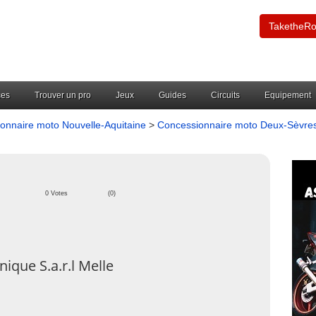
TaketheR
ces
Trouver un pro
Jeux
Guides
Circuits
Equipement
onnaire moto Nouvelle-Aquitaine
>
Concessionnaire moto Deux-Sèvres
0 Votes
(0)
que S.a.r.l Melle