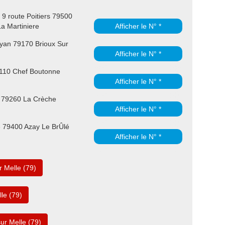
9 route Poitiers 79500
a Martiniere
Afficher le N° *
yan 79170 Brioux Sur
Afficher le N° *
9110 Chef Boutonne
Afficher le N° *
 79260 La Crèche
Afficher le N° *
 79400 Azay Le BrÛlé
Afficher le N° *
 Melle (79)
le (79)
ur Melle (79)