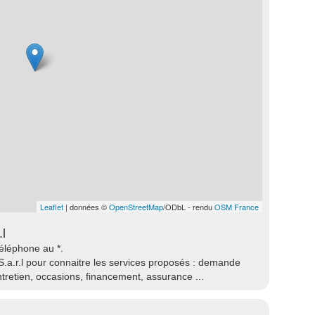
Leaflet
| données ©
OpenStreetMap
/ODbL - rendu
OSM France
l
téléphone au *.
.a.r.l pour connaitre les services proposés : demande
ntretien, occasions, financement, assurance ...