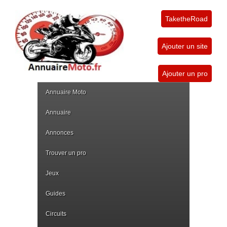
TaketheRoad
Ajouter un site
Ajouter un pro
Annuaire Moto
Annuaire
Annonces
Trouver un pro
Jeux
Guides
Circuits