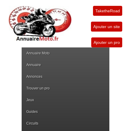
TaketheRoad
Ajouter un site
Ajouter un pro
Annuaire Moto
Annuaire
Annonces
Trouver un pro
Jeux
Guides
Circuits