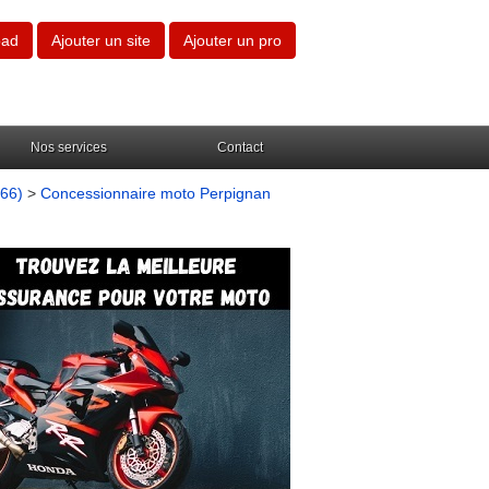
oad
Ajouter un site
Ajouter un pro
Nos services
Contact
(66)
>
Concessionnaire moto Perpignan