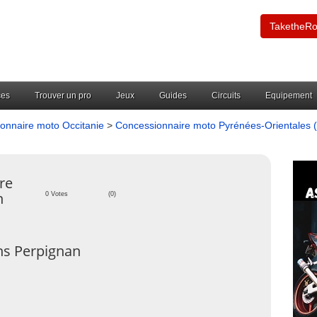
TaketheR
ces
Trouver un pro
Jeux
Guides
Circuits
Equipement
onnaire moto Occitanie
>
Concessionnaire moto Pyrénées-Orientales 
re
n
0 Votes
(0)
ns Perpignan