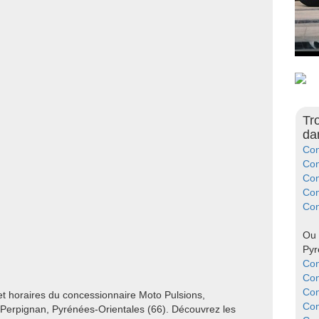
Tr
da
Con
Con
Con
Con
Con
Ou 
Pyr
Con
Con
Con
et horaires du concessionnaire Moto Pulsions,
Con
erpignan, Pyrénées-Orientales (66). Découvrez les