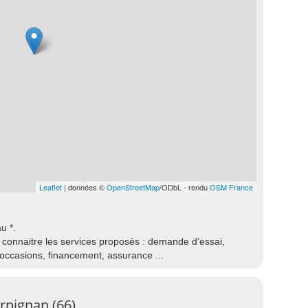
Leaflet
| données ©
OpenStreetMap
/ODbL - rendu
OSM France
u *.
 connaitre les services proposés : demande d'essai,
 occasions, financement, assurance ...
rpignan (66)