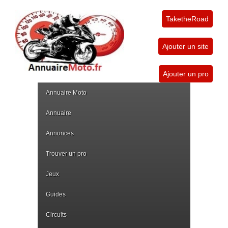
TaketheRoad
Ajouter un site
Ajouter un pro
Annuaire Moto
Annuaire
Annonces
Trouver un pro
Jeux
Guides
Circuits