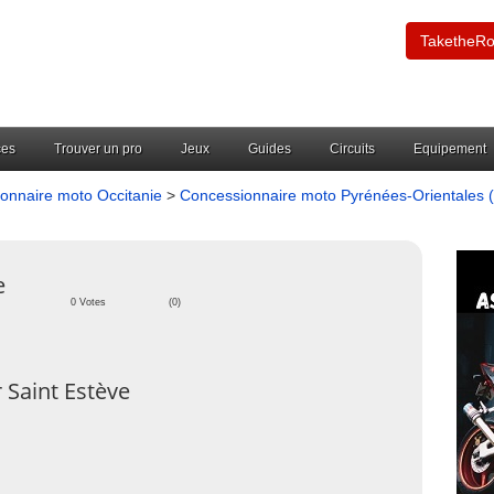
TaketheR
ces
Trouver un pro
Jeux
Guides
Circuits
Equipement
onnaire moto Occitanie
>
Concessionnaire moto Pyrénées-Orientales 
e
0 Votes
(0)
 Saint Estève