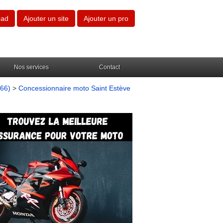
oad
Ajouter un site
Ajouter un pro
Nos services
Contact
(66)
>
Concessionnaire moto Saint Estève