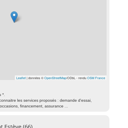
Leaflet
| données ©
OpenStreetMap
/ODbL - rendu
OSM France
 *.
connaitre les services proposés : demande d'essai,
 occasions, financement, assurance ...
t Estève (66)