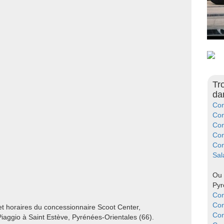
Tr
da
Con
Con
Con
Con
Con
Sal
Ou 
Pyr
Con
Con
et horaires du concessionnaire Scoot Center,
Con
aggio à Saint Estève, Pyrénées-Orientales (66).