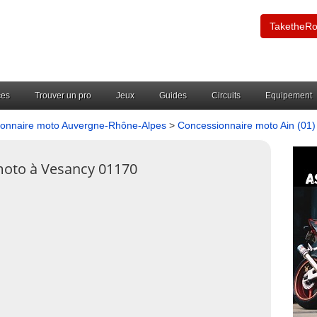
TaketheR
ces
Trouver un pro
Jeux
Guides
Circuits
Equipement
onnaire moto Auvergne-Rhône-Alpes
>
Concessionnaire moto Ain (01)
moto à Vesancy 01170