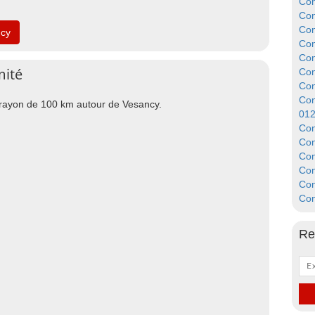
Con
Con
Con
ncy
Con
Con
mité
Con
Con
Con
n rayon de 100 km autour de Vesancy.
01
Con
Con
Con
Con
Con
Con
Re