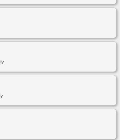
ly
ly