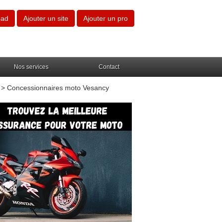
oad
Ajouter un site
Ajouter un pro
Nos services
Contact
> Concessionnaires moto Vesancy