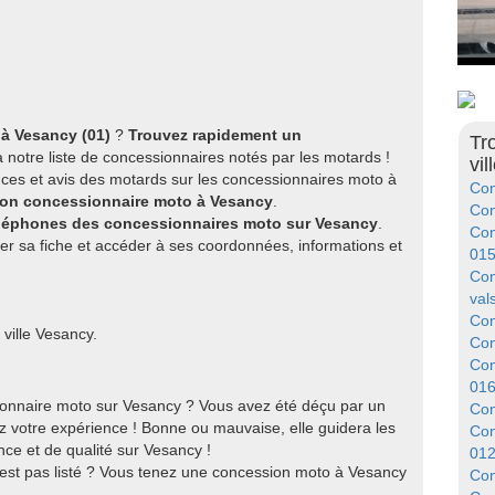
à Vesancy (01)
?
Trouvez rapidement un
Tr
 notre liste de concessionnaires notés par les motards !
vil
ces et avis des motards sur les concessionnaires moto à
Con
 bon concessionnaire moto à Vesancy
.
Con
éléphones des concessionnaires moto sur Vesancy
.
Con
er sa fiche et accéder à ses coordonnées, informations et
01
Con
val
Con
ville Vesancy.
Con
Con
01
onnaire moto sur Vesancy ? Vous avez été déçu par un
Con
 votre expérience ! Bonne ou mauvaise, elle guidera les
Con
ce et de qualité sur Vesancy !
01
'est pas listé ? Vous tenez une concession moto à Vesancy
Con