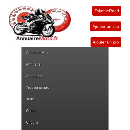
TaketheRoad
Ajouter un site
Ajouter un pro
Annuaire Moto
Annuaire
Annonces
Trouver un pro
Jeux
Guides
Circuits