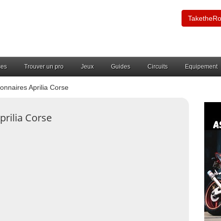
TaketheR
ces
Trouver un pro
Jeux
Guides
Circuits
Equipement
nnaires Aprilia Corse
prilia Corse