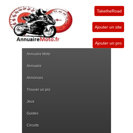
TaketheRoad
Ajouter un site
Ajouter un pro
Annuaire Moto
Annuaire
Annonces
Trouver un pro
Jeux
Guides
Circuits