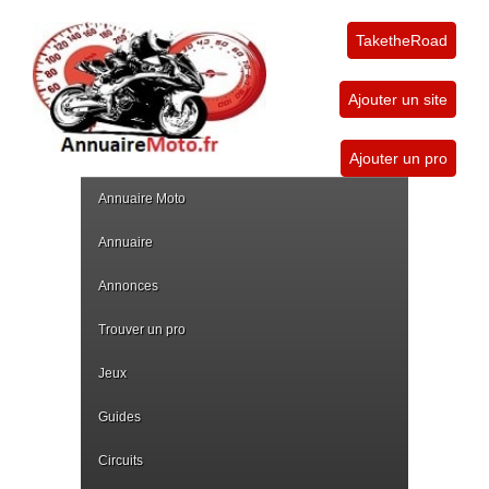
TaketheRoad
Ajouter un site
Ajouter un pro
Annuaire Moto
Annuaire
Annonces
Trouver un pro
Jeux
Guides
Circuits