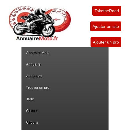
TaketheRoad
Ajouter un site
Ajouter un pro
Annuaire Moto
Annuaire
Annonces
Trouver un pro
Jeux
Guides
Circuits