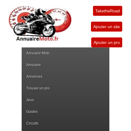
TaketheRoad
Ajouter un site
Ajouter un pro
Annuaire Moto
Annuaire
Annonces
Trouver un pro
Jeux
Guides
Circuits