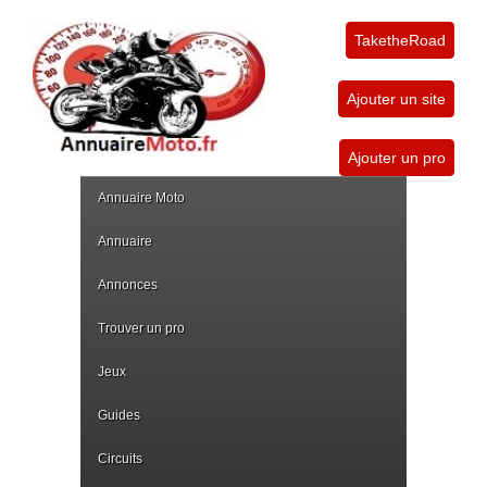
TaketheRoad
Ajouter un site
Ajouter un pro
Annuaire Moto
Annuaire
Annonces
Trouver un pro
Jeux
Guides
Circuits