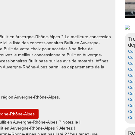
 Bullit en Auvergne-Rhône-Alpes ? La meilleure concession
Tr
ici la liste des concessionnaires Bullit en Auvergne-
dé
 Bullit de votre choix pour accéder à sa fiche de
Con
rouvez le meilleur concessionnaire Bullit en Auvergne-
Con
essionnaires Bullit basé sur les avis de motards. Affinez
Con
 en Auvergne-Rhône-Alpes parmi les départements de la
Con
Con
Con
Con
Con
la région Auvergne-Rhône-Alpes.
Con
Con
Con
vergne-Rhône-Alpes
Con
llit en Auvergne-Rhône-Alpes ? Notez le !
lit en Auvergne-Rhône-Alpes ? Alertez !
Re
vergne-Rhône-Alpes n'est pas listé ? Vous tenez une