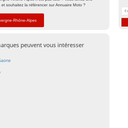
et souhaitez la référencer sur Annuaire Moto ?
Auvergne-Rhône-Alpes
arques peuvent vous intéresser
 Saone
e