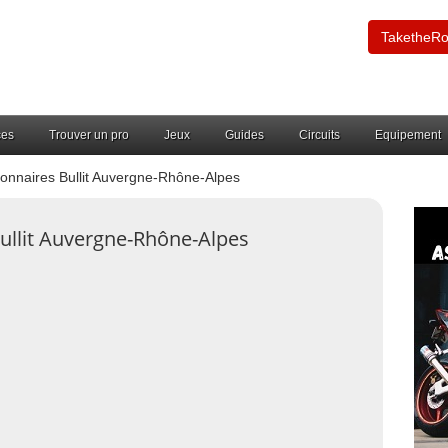
TaketheR
ces
Trouver un pro
Jeux
Guides
Circuits
Equipement
onnaires Bullit Auvergne-Rhône-Alpes
ullit Auvergne-Rhône-Alpes