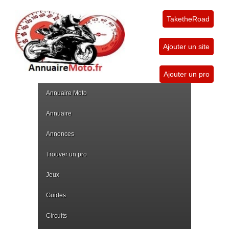
TaketheRoad
Ajouter un site
Ajouter un pro
Annuaire Moto
Annuaire
Annonces
Trouver un pro
Jeux
Guides
Circuits