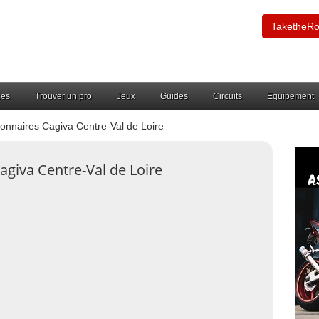
TaketheR
ces
Trouver un pro
Jeux
Guides
Circuits
Equipement
onnaires Cagiva Centre-Val de Loire
agiva Centre-Val de Loire