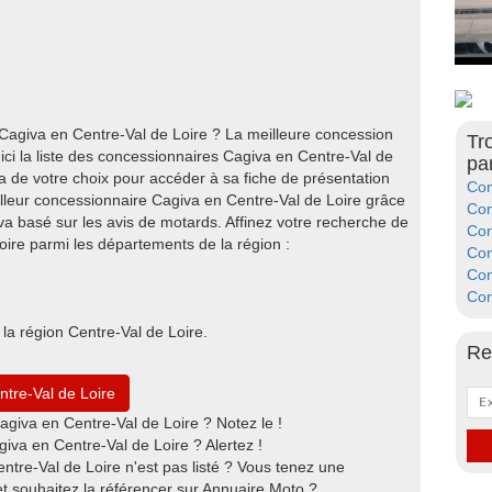
Cagiva en Centre-Val de Loire ? La meilleure concession
Tr
ci la liste des concessionnaires Cagiva en Centre-Val de
pa
a de votre choix pour accéder à sa fiche de présentation
Con
illeur concessionnaire Cagiva en Centre-Val de Loire grâce
Con
a basé sur les avis de motards. Affinez votre recherche de
Con
ire parmi les départements de la région :
Con
Con
Con
a région Centre-Val de Loire.
Re
ntre-Val de Loire
giva en Centre-Val de Loire ? Notez le !
va en Centre-Val de Loire ? Alertez !
ntre-Val de Loire n'est pas listé ? Vous tenez une
t souhaitez la référencer sur Annuaire Moto ?