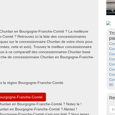
e Chunlan en Bourgogne-Franche-Comté ? La meilleure
Tr
omté ? Retrouvez ici la liste des concessionnaires
pa
uez sur le concessionnaire Chunlan de votre choix pour
Con
nées, note et avis). Trouvez le meilleur concessionnaire
Con
e à ce comparatif des concessionnaires Chunlan basé
Con
cherche de concessionnaire Chunlan en Bourgogne-Franche-
Con
 :
Con
Con
Con
Con
ns la région Bourgogne-Franche-Comté.
90
 Bourgogne-Franche-Comté
Re
Chunlan en Bourgogne-Franche-Comté ? Notez le !
unlan en Bourgogne-Franche-Comté ? Alertez !
Bourgogne-Franche-Comté n'est pas listé ? Vous tenez