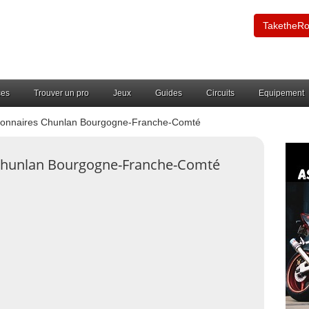
TaketheR
ces
Trouver un pro
Jeux
Guides
Circuits
Equipement
onnaires Chunlan Bourgogne-Franche-Comté
 Chunlan Bourgogne-Franche-Comté