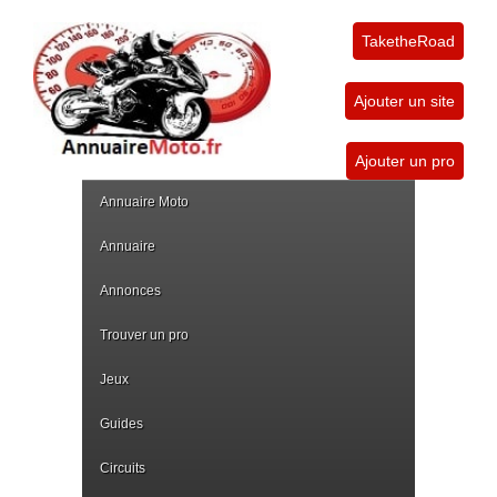
TaketheRoad
Ajouter un site
Ajouter un pro
Annuaire Moto
Annuaire
Annonces
Trouver un pro
Jeux
Guides
Circuits