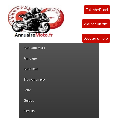
TaketheRoad
Ajouter un site
Ajouter un pro
Annuaire Moto
Annuaire
Annonces
Trouver un pro
Jeux
Guides
Circuits