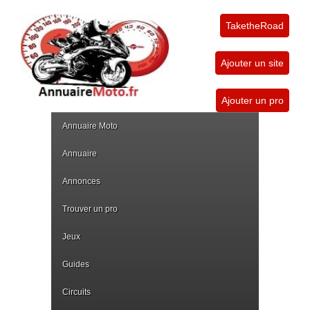
TaketheRoad
Ajouter un site
Ajouter un pro
Annuaire Moto
Annuaire
Annonces
Trouver un pro
Jeux
Guides
Circuits