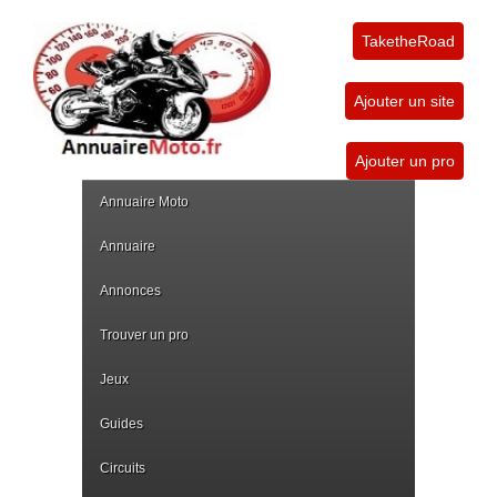
TaketheRoad
Ajouter un site
Ajouter un pro
Annuaire Moto
Annuaire
Annonces
Trouver un pro
Jeux
Guides
Circuits