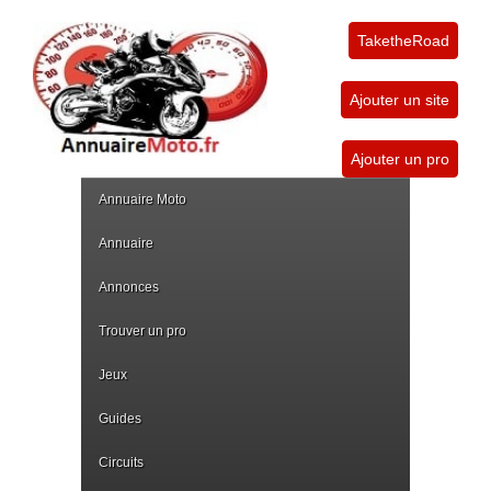
TaketheRoad
Ajouter un site
Ajouter un pro
Annuaire Moto
Annuaire
Annonces
Trouver un pro
Jeux
Guides
Circuits