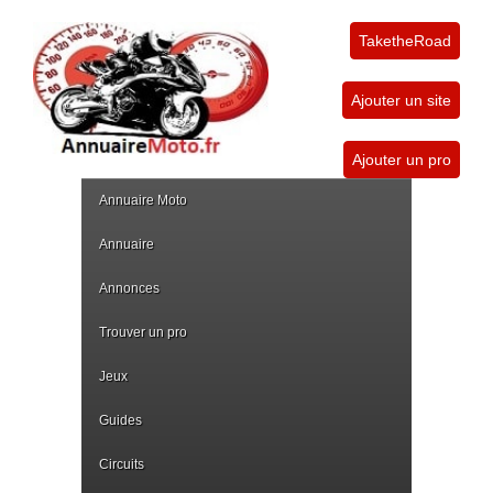
TaketheRoad
Ajouter un site
Ajouter un pro
Annuaire Moto
Annuaire
Annonces
Trouver un pro
Jeux
Guides
Circuits