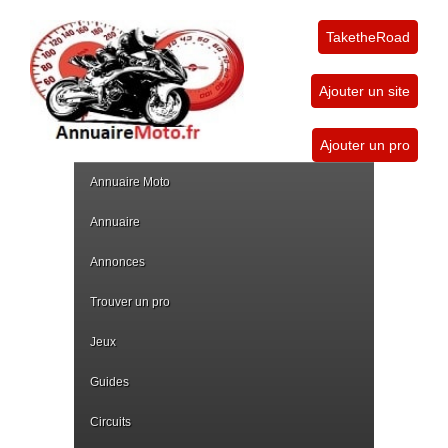
TaketheRoad
Ajouter un site
Ajouter un pro
Annuaire Moto
Annuaire
Annonces
Trouver un pro
Jeux
Guides
Circuits