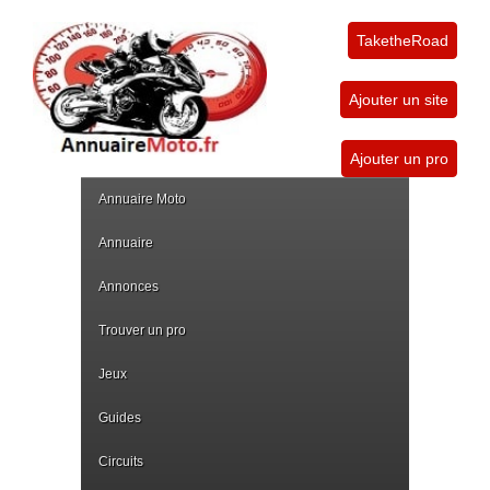
TaketheRoad
Ajouter un site
Ajouter un pro
Annuaire Moto
Annuaire
Annonces
Trouver un pro
Jeux
Guides
Circuits