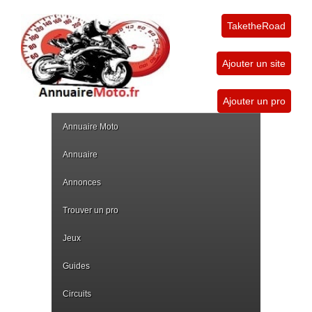
TaketheRoad
Ajouter un site
Ajouter un pro
Annuaire Moto
Annuaire
Annonces
Trouver un pro
Jeux
Guides
Circuits