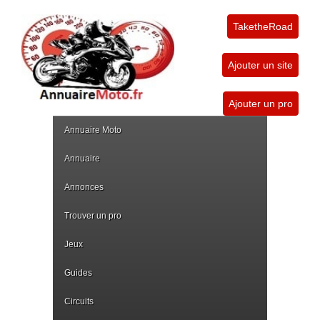
TaketheRoad
Ajouter un site
Ajouter un pro
Annuaire Moto
Annuaire
Annonces
Trouver un pro
Jeux
Guides
Circuits