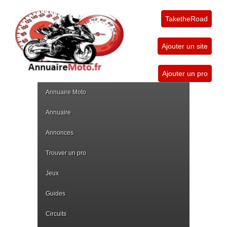
TaketheRoad
Ajouter un site
Ajouter un pro
Annuaire Moto
Annuaire
Annonces
Trouver un pro
Jeux
Guides
Circuits