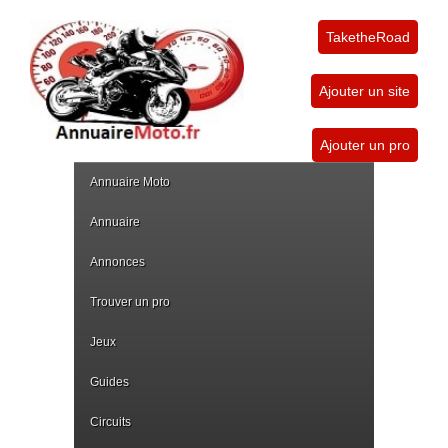
TaketheRoad
Ajouter un site
Ajouter un pro
Annuaire Moto
Annuaire
Annonces
Trouver un pro
Jeux
Guides
Circuits