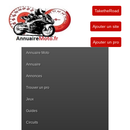
TaketheRoad
Ajouter un site
Ajouter un pro
Annuaire Moto
Annuaire
Annonces
Trouver un pro
Jeux
Guides
Circuits