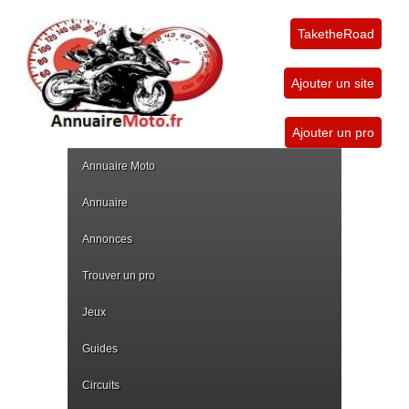
TaketheRoad
Ajouter un site
Ajouter un pro
Annuaire Moto
Annuaire
Annonces
Trouver un pro
Jeux
Guides
Circuits