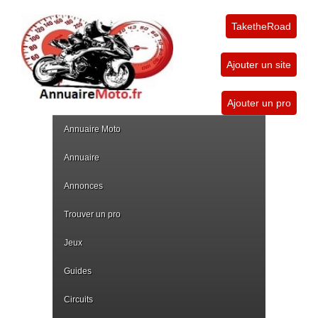
TaketheRoad
Ajouter un site
Ajouter un pro
Annuaire Moto
Annuaire
Annonces
Trouver un pro
Jeux
Guides
Circuits